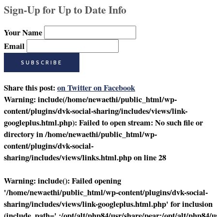
Sign-Up for Up to Date Info
Your Name
Email
Share this post:
on Twitter
on Facebook
Warning
: include(/home/newaethi/public_html/wp-
content/plugins/dvk-social-sharing/includes/views/link-
googleplus.html.php): Failed to open stream: No such file or
directory in
/home/newaethi/public_html/wp-
content/plugins/dvk-social-
sharing/includes/views/links.html.php
on line
28
Warning
: include(): Failed opening
'/home/newaethi/public_html/wp-content/plugins/dvk-social-
sharing/includes/views/link-googleplus.html.php' for inclusion
(include_path='.:/opt/alt/php84/usr/share/pear:/opt/alt/php84/u