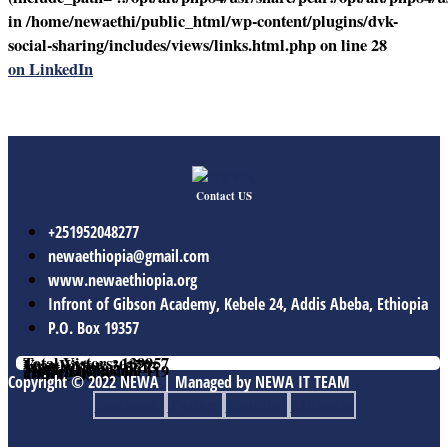
in
/home/newaethi/public_html/wp-content/plugins/dvk-
social-sharing/includes/views/links.html.php
on line
28
on LinkedIn
Contact US
+251952048277
newaethiopia@gmail.com
www.newaethiopia.org
Infront of Gibson Academy, Kebele 24, Addis Abeba, Ethiopia
P.O. Box 19357
Total Vistors: 139957
Year Vistor: 30179
Month Vistor: 5613
Week Vistor: 606
Yesterday Vistor: 119
Today Vistor: 90
Online Users: 1
Copyright © 2022 NEWA | Managed by NEWA IT TEAM
Facebook
Twitter
Youtube
Linkedin