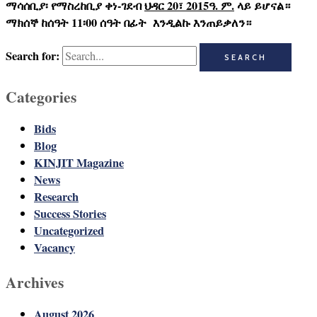
ማሳሰቢያ፡ የማስረከቢያ ቀነ-ገደብ
ህዳር
20
፣
2015
ዓ. ም.
ላይ ይሆናል።
ማክሰኞ
ከሰዓት
11
፡
00
ሰዓት
በፊት
እንዲልኩ እንጠይቃለን።
Search for:
Categories
Bids
Blog
KINJIT Magazine
News
Research
Success Stories
Uncategorized
Vacancy
Archives
August 2026