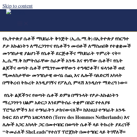
Skip to content
የስነ ፅሑፍ፣ ስነ ግጥም፣ መጣጥፍ፣ የስነ ስዕልና
አጫጭር ቪዲዮዎች ውድድር​
የኢትዮጵያ ሴቶች ማህበራት ቅንጅት (ኢ.ሴ.ማ.ቅ) በኢትዮጵያ የስርዓተ
ፆታ እኩልነትን ለማረጋገጥና የሴቶችን መብቶች ለማስጠበቅ የተቋቋመች
መንግስታዊ ያልሆነች የሴቶች ደርጅቶችና ማህበራት ጥምረት ናት፡፡
ኢ.ሴ.ማ.ቅ ከምትሰራቸው ስራዎች አንዱ እና ዋነኛው ሴቶች፣ የሴት
ልጆችና ወጣት ሴቶች የሚገጥሙዋቸውን ተግዳሮቶች፣ ፍላጎቶች ወደ
ሚመለከታቸው መንግስታዊ ውሳኔ ሰጪ እና ሌሎች ባለድርሻ አካላት
በማቅረብ ትኩረት እንዲያገኝና የፖሊሲ ምላሽ እንዲሰጥ ማድረግ ነው፡፡
የሴት ልጆችንና የወጣት ሴቶች ድምፅ በማጉላት የፆታ-እኩልነትን
ማረጋገጥን ህልም አድርጋ እንደምትሰራ ተቋም በስሯ የተለያዩ
ፕሮግራሞችን እና ተግባራትን ታክናውናለች፡፡ ከእነዚህ ተግባራት አንዱ
ከቴር ደስ ሆምስ ኔዘርላንድስ (Terre des Hommes Netherlands) እና
ሌሎች አጋር አካላት ጋር በመተባበር በወጣት ሴቶች ላይ ትኩረት ያደረገች
‘‘ትመራለች SheLeads”የተሰኘ ፕሮጀክት በመተግበር ላይ ትገኛለች፡፡