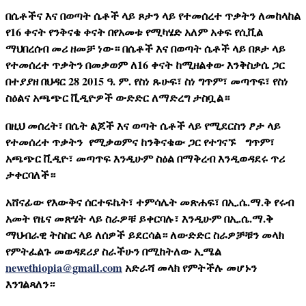
በሴቶችና እና በወጣት ሴቶች ላይ ጾታን ላይ የተመሰረተ ጥቃትን ለመከላከል
የ16 ቀናት የንቅናቄ ቀናት በየአመቱ የሚካሄድ አለም አቀፍ የሲቪል
ማህበረሰብ መሪ ዘመቻ ነው። በሴቶች እና በወጣት ሴቶች ላይ በጾታ ላይ
የተመሰረተ ጥቃትን በመቃወም ለ16 ቀናት ከሚዘልቀው እንቅስቃሴ ጋር
በተያያዘ በህዳር 28 2015 ዓ. ም. የስነ ጹሁፍ፣ ስነ ግጥም፣ መጣጥፍ፣ የስነ
ስዕልና አጫጭር ቪዲዮዎች ውድድር ለማድረግ ታስቧል።
በዚህ መሰረት፣ በሴት ልጆች እና ወጣት ሴቶች ላይ የሚደርስን ፆታ ላይ
የተመሰረተ ጥቃትን የሚቃወምና ከንቅናቄው ጋር የተገናኙ ግጥም፣
አጫጭር ቪዲዮ፣ መጣጥፍ እንዲሁም ስዕል በማቅረብ እንዲወዳደሩ ጥሪ
ታቀርባለች።
አሸናፊው የእውቅና ሰርተፍኬት፣ ተምሳሌት መጽሐፍ፣ በኢ.ሴ.ማ.ቅ የሩብ
አመት የዜና መጽሄት ላይ ስራዎቹ ይቀርባሉ፣ እንዲሁም በኢ.ሴ.ማ.ቅ
ማህብራዊ ትስስር ላይ ለሰዎች ይደርሳል። ለውድድር ስራዎቻቹን መላክ
የምትፈልጉ መወዳደሪያ ስራችሁን በሚከትለው ኢሜል
newethiopia@gmail.com
አድራሻ መላክ የምትችሉ መሆኑን
እንገልጻለን።