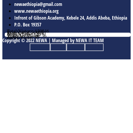
newaethiopia@gmail.com
www.newaethiopia.org
Infront of Gibson Academy, Kebele 24, Addis Abeba, Ethiopia
P.O. Box 19357
Total Vistors: 139846
Year Vistor: 30068
Month Vistor: 5630
Week Vistor: 540
Yesterday Vistor: 36
Today Vistor: 98
Online Users: 1
Copyright © 2022 NEWA | Managed by NEWA IT TEAM
Facebook
Twitter
Youtube
Linkedin