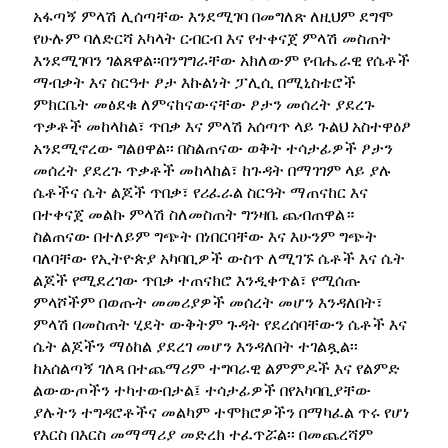
አፋጣኝ ምላሽ ሊሰጣቸው እንደሚገባ በመግለጽ ለዚህም ደግሞ
የሁሉም ባለድርሻ አካላት ርብርብ እና የተቀናጀ ምላሽ መስጠት
እንደሚገባን ገልጸዋል፡፡በንግግራቸው አክለውም የብሔራዊ የሴቶች
ማብቃት እና ስርዓተ ፆታ እኩልነት ፓሊሲ በሚኒስቴሮች
ምክርቤት መፅደቁ ለምናከናውናቸው ፆታን መሰረት ያደረጉ
ጥቃቶች መከላከል፣ ጥበቃ እና ምላሽ አሰጣጥ ላይ ጉልህ አስተዋዕፆ
አንደሚኖረው ግልፀዋል፡፡ በስልጠናው ወቅት ተሳታፊዎች ፆታን
መሰረት ያደረጉ ጥቃቶች መከላከል፣ ከጉዳት በማገገም ላይ ያሉ
ሴቶችና ሴት ልጆች ጥበቃ፣ የሪፈራል ስርዓት ማጠናከር እና
በተቀናጀ መልኩ ምላሽ ስለመስጠት ግንዛቤ ጨብጠዋል።
ስልጠናው በተለይም ግጭት በነበርባቸው እና እሁንም ግጭት
ባለባቸው የኢትዮጵያ አካባቢዎች ውስጥ ለሚገኙ ሴቶች እና ሴት
ልጆች የሚደረገው ጥበቃ ተጠናክሮ እንዲቀጥል፣ የሚሰጡ
ምላሾችም በወጡት መመሪያዎች መሰረት መሆን እንዳለበት፣
ምላሽ በመስጠት ሂደት ውቅትም ጉዳት የደረሰባቸውን ሴቶች እና
ሴት ልጆችን ማዕከል ያደረገ መሆን እንዳለበት ተገልጿል፡፡
ከአሰልጣኝ ገለጻ በተጨማሪም ተግባራዊ ልምምዶች እና የልምድ
ልውውጦችን ተካተውበታል፤ ተሳታፊዎች በየአካባቢያቸው
ያሉትን ተግዳሮቶችና መልካም ተሞክሮዎችን በማካፈል ጥሩ የሆነ
የእርስ በእርስ መማማሪያ መድረክ ተፈጥሯል፡፡ በመጨረሻም