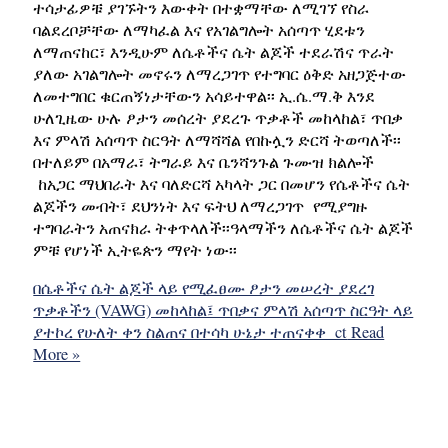
ተሳታፊዎቹ ያገኙትን እውቀት በተቋማቸው ለሚገኘ የስራ
ባልደረቦቻቸው ለማካፈል እና የአገልግሎት አሰጣጥ ሂደቱን
ለማጠናከር፣ እንዲሁም ለሴቶችና ሴት ልጆች ተደራሽና ጥራት
ያለው አገልግሎት መኖሩን ለማረጋገጥ የተግባር ዕቅድ አዘጋጅተው
ለመተግበር ቁርጠኝነታቸውን አሳይተዋል፡፡ ኢ.ሴ.ማ.ቅ እንደ
ሁለጊዜው ሁሉ ፆታን መሰረት ያደረጉ ጥቃቶች መከላከል፣ ጥበቃ
እና ምላሽ አሰጣጥ ስርዓት ለማሻሻል የበኩሏን ድርሻ ትወጣለች፡፡
በተለይም በአማራ፣ ትግራይ እና ቤንሻንጉል ጉሙዝ ክልሎች
ከአጋር ማህበራት እና ባለድርሻ አካላት ጋር በመሆን የሴቶችና ሴት
ልጆችን መብት፣ ደህንነት እና ፍትህ ለማረጋገጥ የሚያግዙ
ተግባራትን አጠናክራ ትቀጥላለች፡፡ዓላማችን ለሴቶችና ሴት ልጆች
ምቹ የሆነች ኢትዬጵን ማየት ነው፡፡
በሴቶችና ሴት ልጆች ላይ የሚፈፀሙ ፆታን መሠረት ያደረገ
ጥቃቶችን (VAWG) መከላከል፤ ጥበቃና ምላሽ አሰጣጥ ስርዓት ላይ
ያተኮረ የሁለት ቀን ስልጠና በተሳካ ሁኔታ ተጠናቀቀ ct
Read
More »