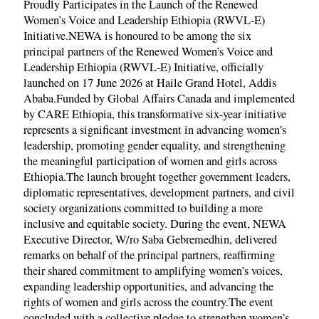
Proudly Participates in the Launch of the Renewed
Women’s Voice and Leadership Ethiopia (RWVL-E)
Initiative.NEWA is honoured to be among the six
principal partners of the Renewed Women’s Voice and
Leadership Ethiopia (RWVL-E) Initiative, officially
launched on 17 June 2026 at Haile Grand Hotel, Addis
Ababa.Funded by Global Affairs Canada and implemented
by CARE Ethiopia, this transformative six-year initiative
represents a significant investment in advancing women’s
leadership, promoting gender equality, and strengthening
the meaningful participation of women and girls across
Ethiopia.The launch brought together government leaders,
diplomatic representatives, development partners, and civil
society organizations committed to building a more
inclusive and equitable society. During the event, NEWA
Executive Director, W/ro Saba Gebremedhin, delivered
remarks on behalf of the principal partners, reaffirming
their shared commitment to amplifying women’s voices,
expanding leadership opportunities, and advancing the
rights of women and girls across the country.The event
concluded with a collective pledge to strengthen women’s