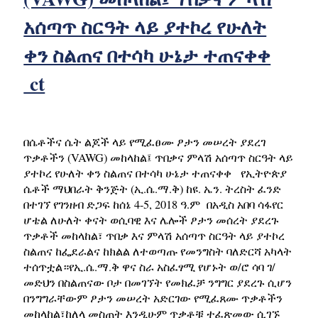
አሰጣጥ ስርዓት ላይ ያተኮረ የሁለት
ቀን ስልጠና በተሳካ ሁኔታ ተጠናቀቀ
ct
በሴቶችና ሴት ልጆች ላይ የሚፈፀሙ ፆታን መሠረት ያደረገ
ጥቃቶችን (VAWG) መከላከል፤ ጥበቃና ምላሽ አሰጣጥ ስርዓት ላይ
ያተኮረ የሁለት ቀን ስልጠና በተሳካ ሁኔታ ተጠናቀቀ የኢትዮጵያ
ሴቶች ማህበራት ቅንጅት (ኢ.ሴ.ማ.ቅ) ከዩ. ኤን. ትረስት ፈንድ
በተገኘ የገንዘብ ድጋፍ ከሰኔ 4-5, 2018 ዓ.ም በአዲስ አበባ ሳፋየር
ሆቴል ለሁለት ቀናት ወሲባዊ እና ሌሎች ፆታን መሰረት ያደረጉ
ጥቃቶች መከላከል፣ ጥበቃ እና ምላሽ አሰጣጥ ስርዓት ላይ ያተኮረ
ስልጠና ከፌደራልና ከክልል ለተወጣጡ የመንግስት ባለድርሻ አካላት
ተሰጥቷል።የኢ.ሴ.ማ.ቅ ዋና ስራ አስፈፃሚ የሆኑት ወ/ሮ ሳባ ገ/
መድህን በስልጠናው ቦታ በመገኘት የመክፈቻ ንግግር ያደረጉ ሲሆን
በንግግራቸውም ፆታን መሠረት አድርገው የሚፈጸሙ ጥቃቶችን
መከላከል፣ከለላ መስጠት እንዲሁም ጥቃቶቹ ተፈጽመው ሲገኙ