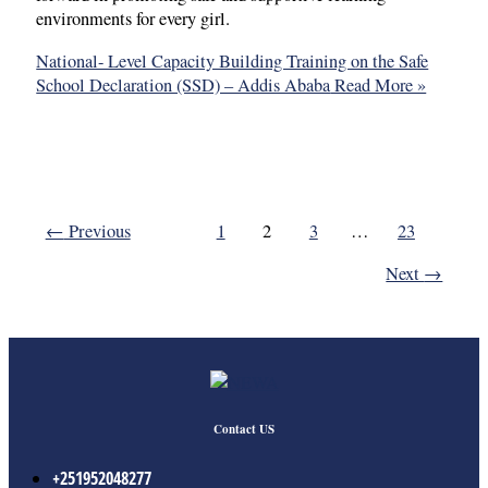
environments for every girl.
National- Level Capacity Building Training on the Safe
School Declaration (SSD) – Addis Ababa
Read More »
←
Previous
1
2
3
…
23
Next
→
Contact US
+251952048277