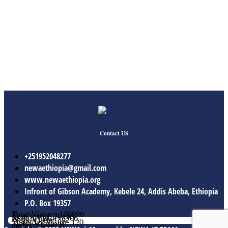
Contact US
+251952048277
newaethiopia@gmail.com
www.newaethiopia.org
Infront of Gibson Academy, Kebele 24, Addis Abeba, Ethiopia
P.O. Box 19357
Total Vistors: 139996
Year Vistor: 30133
Month Vistor: 5506
Week Vistor: 592
Yesterday Vistor: 120
Today Vistor: 9
Online Users: 0