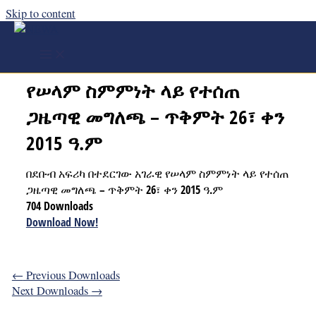
Skip to content
በደቡብ አፍሪካ በተደርገው አገራዊ
የሠላም ስምምነት ላይ የተሰጠ
ጋዜጣዊ መግለጫ – ጥቅምት 26፣ ቀን
2015 ዓ.ም
በደቡብ አፍሪካ በተደርገው አገራዊ የሠላም ስምምነት ላይ የተሰጠ
ጋዜጣዊ መግለጫ – ጥቅምት 26፣ ቀን 2015 ዓ.ም
704
Downloads
Download Now!
←
Previous Downloads
Next Downloads
→